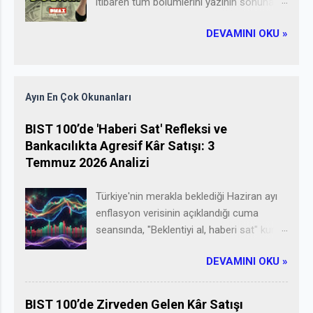
itibaren tüm bölümlerini yazının sonuna
5 ya da 10 yıl içinde siz de Osman gibi yan
ekledim, izleyebilirsiniz" Gizli Milyarder
gelip yatarak pasif gelirlerinizin tadını
DEVAMINI OKU »
programının ilk sezon yarışmacısı
çıkarabilirsiniz :) Öyleyse ilk soruyu
Amerikalı Dolar Milyarderi Glenn Stearns.
soralım: Pasif Gelir Kaynakları Nelerdir?
Dmax'te yayınlanan belgeselde hem
Bu Para Notları makalesinde cevabını
zenign olmanın sırlarını anlatıyor hem de
bulacağımız konular: *Pasif gelir nedir?
Ayın En Çok Okunanları
uygulamalı olarak izleyicilerle paylaşıyor.
*Pasif gelir elde etme yolları nelerdir?
Nasıl zengin olunur? Zenginliğin altın
BIST 100’de 'Haberi Sat' Refleksi ve
*Bonus: Uzak durmanız gereken pasif
sırrı nedir? Bugün Youtube'da gezinirken
Bankacılıkta Agresif Kâr Satışı: 3
gelir yöntemleri
denk geldiğim bir videoda bu sorulara
Temmuz 2026 Analizi
cevap aranıyor. Programın adı: Gizli
Milyarder(Undercover Billionarie). Dmax'te
Türkiye'nin merakla beklediği Haziran ayı
yayınlanan reality show tarzı bir bir
enflasyon verisinin açıklandığı cuma
belgesel. Bölümleri youtube'da da
seansında, "Beklentiyi al, haberi sat" kuralı
paylaşılıyor. Programın yıldızı Amerikalı
acımasızca işledi ve bankacılık
Dolar milyarderi Glenn Stearns 'ın hedefi
DEVAMINI OKU »
hisselerindeki devasa çıkış Borsa
90 günde 100 Doları 1 milyon dolara
İstanbul'u eksiye çekti. Finansal
çevirmek! Bu çılgın hedefin detayları
piyasaların en eski ve en değişmez
BIST 100’de Zirveden Gelen Kâr Satışı
yazının devamında..