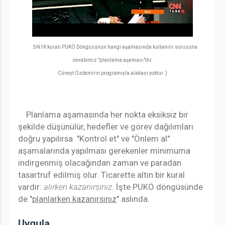
5N1K kuralı PUKÖ Döngüsünün hangi aşamasında kullanılır sorusuna
cevabımız "planlama aşaması"dır.
Cüneyt Özdemirin programıyla alakası yoktur :)
Planlama aşamasında her nokta eksiksiz bir
şekilde düşünülür, hedefler ve görev dağılımları
doğru yapılırsa "Kontrol et" ve "Önlem al"
aşamalarında yapılması gerekenler minimuma
indirgenmiş olacağından zaman ve paradan
tasartruf edilmiş olur. Ticarette altın bir kural
vardır:
alırken kazanırsınız.
İşte PUKÖ döngüsünde
de "
planlarken kazanırsınız
" aslında.
Uygula