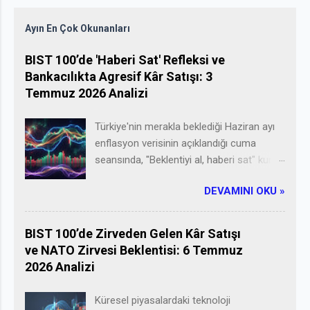
Dmax'te yayınlanan belgeselde hem
Bu Para Notları makalesinde cevabını
zenign olmanın sırlarını anlatıyor hem de
bulacağımız konular: *Pasif gelir nedir?
Ayın En Çok Okunanları
uygulamalı olarak izleyicilerle paylaşıyor.
*Pasif gelir elde etme yolları nelerdir?
Nasıl zengin olunur? Zenginliğin altın
BIST 100’de 'Haberi Sat' Refleksi ve
*Bonus: Uzak durmanız gereken pasif
sırrı nedir? Bugün Youtube'da gezinirken
Bankacılıkta Agresif Kâr Satışı: 3
gelir yöntemleri
denk geldiğim bir videoda bu sorulara
Temmuz 2026 Analizi
cevap aranıyor. Programın adı: Gizli
Milyarder(Undercover Billionarie). Dmax'te
Türkiye'nin merakla beklediği Haziran ayı
yayınlanan reality show tarzı bir bir
enflasyon verisinin açıklandığı cuma
belgesel. Bölümleri youtube'da da
seansında, "Beklentiyi al, haberi sat" kuralı
paylaşılıyor. Programın yıldızı Amerikalı
acımasızca işledi ve bankacılık
Dolar milyarderi Glenn Stearns 'ın hedefi
DEVAMINI OKU »
hisselerindeki devasa çıkış Borsa
90 günde 100 Doları 1 milyon dolara
İstanbul'u eksiye çekti. Finansal
çevirmek! Bu çılgın hedefin detayları
piyasaların en eski ve en değişmez
BIST 100’de Zirveden Gelen Kâr Satışı
yazının devamında..
kanunlarından biri "Beklentiyi al, gerçeği
ve NATO Zirvesi Beklentisi: 6 Temmuz
sat" kuralıdır. Aylardır baz etkisinin
2026 Analizi
devreye girmesiyle enflasyonda
yaşanacak keskin düşüşü (dezenflasyon
Küresel piyasalardaki teknoloji
sürecini) fiyatlayan ve bu beklentiyle ralli