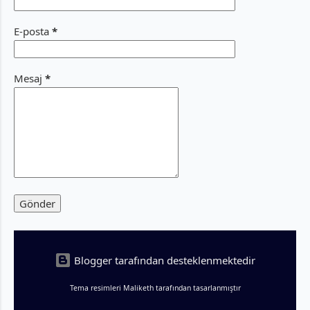
teknoloji hisseleri odaklı (bilanço sezonu)
savaşarak tecrübe etti. İçeride gözler
te...
saat 14.00'te açıklanacak olan Türkiye
E-posta
*
Cumhuriyet Merkez Bankası (TCMB) Para
Politikası Kurulu (PPK) kararına
Mesaj
*
kilitlenmişken, dışarıda kelimenin tam
anlamıyla bir jeopolitik fırtına kopuyordu.
ABD ve İran arasındaki restleşmelerin,
Husilerin Kızıldeniz'de petrol tankerlerini
vurmasına varacak kadar şiddetlenmesi,
Brent petrolü 95 dolar sınırına fırlattı.
Enerji arz güvenliğinin tehlikeye girmesi,
dünya genelin...
Blogger tarafından desteklenmektedir
Tema resimleri
Maliketh
tarafından tasarlanmıştır