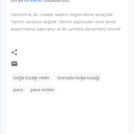
yazıya
bu linkten
ulaşabilirsiniz.
Hatırlatma: Bu makale sadece bilgilendirme amaçlıdır.
Yatırım tavsiyesi değildir. Yatırım yapmadan önce kendi
araştırmanızı yapmanız ve bir uzmana danışmanız önerilir.
boğa tuzağı nedir
borsada boğa tuzağı
para
para notları
Y
o
r
u