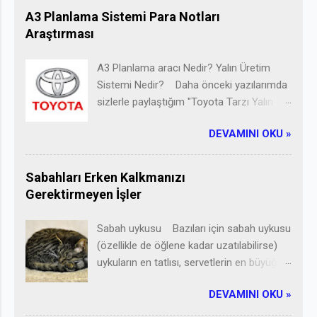
A3 Planlama Sistemi Para Notları
Araştırması
A3 Planlama aracı Nedir? Yalın Üretim
Sistemi Nedir? Daha önceki yazılarımda
sizlerle paylaştığım "Toyota Tarzı Yalın
Liderlik ilkeleri"ni uygulamada en temel
DEVAMINI OKU »
araç A3 Planlama 'dır. Yalın üretim
sisteminin kurulum aşaması ve
uygulanması esnasında
Sabahları Erken Kalkmanızı
karşılaşabileceğimiz pek çok problemi
Gerektirmeyen İşler
çözüme kavuştururken kullanabileceğimiz
A3 Planlama yöntemiyle kusursuza
Sabah uykusu Bazıları için sabah uykusu
yakın(çünkü Yalın Üretim sistemi nde her
(özellikle de öğlene kadar uzatılabilirse)
zaman bir kusur mutlaka aranır, hatta
uykuların en tatlısı, servetlerin en büyüğü,
işlerin yolunda gitmesi bile bir kusur
kadayıfın kaymaklısıdır. Bu tip insanlar
olarak adlandırılabilir) bir Yalın Üretim
DEVAMINI OKU »
gözyaşları içinde kalkar uykudan, ağustos
Sistemi kurabiliriz. A3 Planlama sistemi
sıcağında bile üşür yatağından ayrı kaldığı