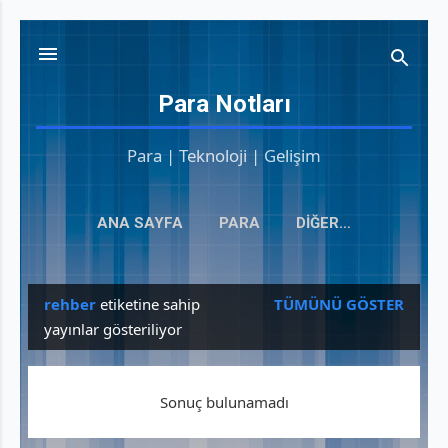
Ana içeriğe atla
Para Notları
Para | Teknoloji | Gelişim
ANA SAYFA
PARA
DIĞER…
rehber
etiketine sahip
TÜMÜNÜ GÖSTER
yayınlar gösteriliyor
K
a
Sonuç bulunamadı
y