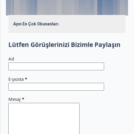
ı
t
Ayın En Çok Okunanları
l
Lütfen Görüşlerinizi Bizimle Paylaşın
a
r
Ad
E-posta
*
Mesaj
*