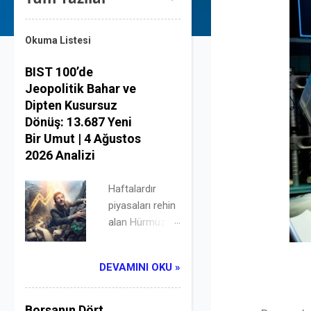
Okuma Listesi
BIST 100’de
Jeopolitik Bahar ve
Dipten Kusursuz
Dönüş: 13.687 Yeni
Bir Umut | 4 Ağustos
2026 Analizi
Haftalardır
piyasaları rehin
alan Hürmüz
Boğazı krizinde
çalan diplomasi
DEVAMINI OKU »
çanları, brent
petrolü sert bir
şekilde aşağı
Borsanın Dört