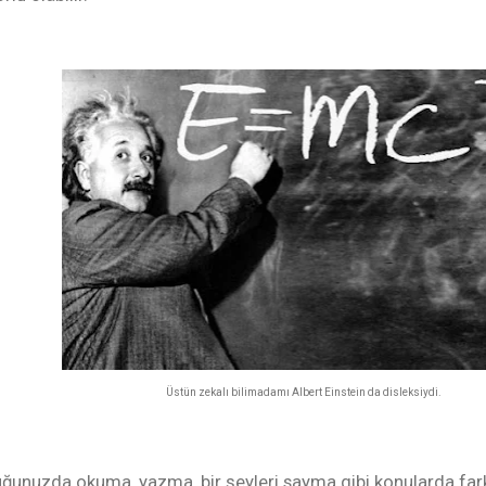
Üstün zekalı bilimadamı Albert Einstein da disleksiydi.
ğunuzda okuma, yazma, bir şeyleri sayma gibi konularda farklı