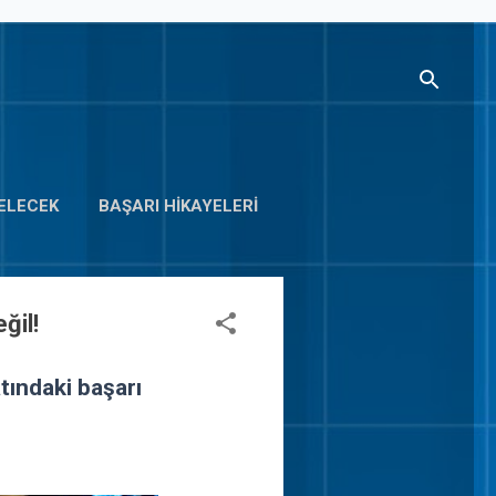
ELECEK
BAŞARI HIKAYELERI
ğil!
tındaki başarı