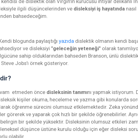
kendisi de dislektik olan Virgin'in kurucusu ihtiyar delikanlı İn
leksiyle ilgili düşüncelerinden ve
disleksiyi iş hayatında
nasıl
nden bahsedeceğim.
Kendi blogunda paylaştığı
yazıda
dislektik olmanın kendi başa
hsediyor ve disleksiyi
"geleceğin yeteneği"
olarak tanımlıyor
algücüne sahip olduklarından bahseden Branson, ünlü dislekt
 Steve Jobs'ı örnek gösteriyor.
dir?
evam etmeden önce
disleksinin tanımı
nı yapmak istiyorum. D
isleksik kişiler okuma, heceleme ve yazma gibi konularda sor
larak öğrenme sürecini olumsuz etkilemektedir. Zeka yönünd
ler görerek ve yaparak çok hızlı bir şekilde öğrenebilirler. Ayrı
elirgin bir şekilde yüksektir. Disleksinin olumsuz etkileri zam
eneksel düşünce üstüne kurulu olduğu için eğer disleksi soru
rlu olabilir.