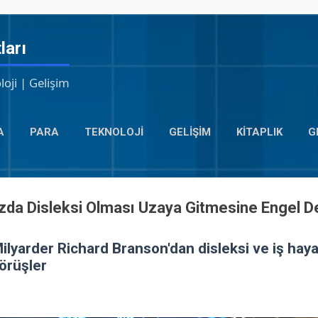
Ana içeriğe atla
ları
loji | Gelişim
A
PARA
TEKNOLOJI
GELIŞIM
KITAPLIK
G
da Disleksi Olması Uzaya Gitmesine Engel De
ilyarder Richard Branson'dan disleksi ve iş haya
örüşler