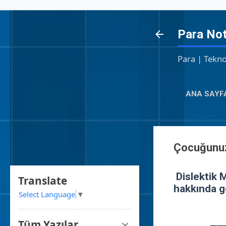
Para Not
Para | Tekno
ANA SAYF
Çocuğunuz
Dislektik M
Translate
hakkında g
Select Language
▼
Tüm Yazılar