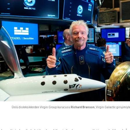
Ünlü disleksiklerden Virgin Group kurucusu
Richard Branson
, Virgin Galactic girişimiyl