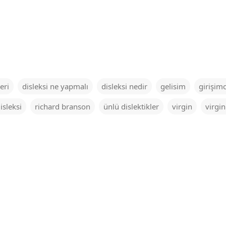
eri
disleksi ne yapmalı
disleksi nedir
gelisim
girişimc
isleksi
richard branson
ünlü dislektikler
virgin
virgi