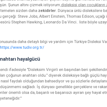
ün. Şunun altını çizmek istiyorum
disleksisi olan çocukların
temelen sizden daha
zekidirler
. Dünyaca ünlü disleksilere b
 gerçeği: Steve Jobs, Albert Einstein, Thomas Edison, uçağı 
fesörü Stephen Hawking, Leonardo Da Vinci.. liste böyle uzayı
onusunda daha detaylı bilgi ve yardım için Türkiye Disleksi Vak
https://www.tudiv.org.tr/
anahtarı hayalgücü
endi ifadesiyle "Disleksim Virgin'ı en başından beri şekillend
dan çoğunun anahtarı oldu." diyerek disleksiye bağlı güçlü ha
 nasıl faydalı olduğundan bahsediyor ve şu sözlerle detayland
düşünmemi sağladı. İş dünyası genellikle gerçeklere ve rakaml
veriler önemli olsa da, başarılı ve başarısızı ayıran şey hayal
yeteneğidir."