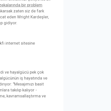
 zekalarında bir problem
akarsak zaten siz de fark
icat eden Wright Kardeşler,
p gidiyor.
fı internet sitesine
irdi ve hayalgücü pek çok
yalgücünün iş hayatında ve
ırıyor: "Mesajımızı basit
ara takılıp kalıyor -
 etme, kavramsallaştırma ve