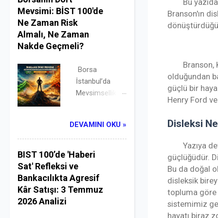
Bu yazıda 
çekerken Borsa
Mevsimi: BİST 100'de
Branson'ın dis
İstanbul'da
Ne Zaman Risk
dönüştürdüğü
tarihi bir ralli
Almalı, Ne Zaman
başlattı.
Nakde Geçmeli?
Finansal
Branson, 
piyasaların
Borsa
olduğundan ba
makroekonomi
İstanbul’da
güçlü bir hay
k düğümleri
Mevsimsellik
Henry Ford ve
bazen tek bir
Analizi: BİST
jeopolitik
100'ün Son 5
Disleksi Ne
DEVAMINI OKU »
açıklamayla
Yıllık
çözülüverir.
Getiri/Zarar
Yazıya d
Dün, temmuz
Haritası ve Risk
BIST 100’de 'Haberi
güçlüğüdür. D
ayı enflasyon
Profili Değerli
Sat' Refleksi ve
Bu da doğal o
verisinin (yıllık
yatırımcı,
Bankacılıkta Agresif
disleksik birey
%31,75)
finansal
Kâr Satışı: 3 Temmuz
topluma göre b
pozitifliğine
piyasalarda
2026 Analizi
sistemimiz gel
rağmen 13.410
"mevsimsellik"
hayatı biraz zo