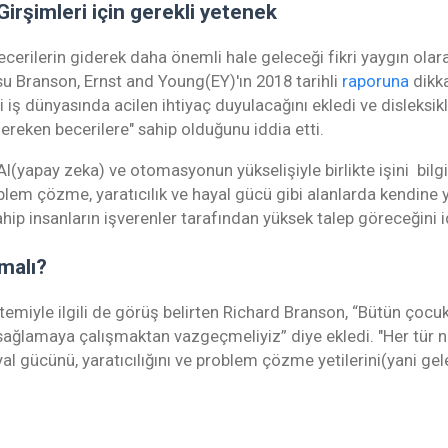
irşimleri için gerekli yetenek
ecerilerin giderek daha önemli hale geleceği fikri yaygın olar
u Branson, Ernst and Young(EY)'ın 2018 tarihli
raporuna
dikka
i iş dünyasında acilen ihtiyaç duyulacağını ekledi ve disleksik
 gereken becerilere" sahip olduğunu iddia etti.
AI(yapay zeka) ve otomasyonun yükselişiyle birlikte işini bilg
blem çözme, yaratıcılık ve hayal gücü gibi alanlarda kendine y
hip insanların işverenler tarafından yüksek talep göreceğini id
malı?
temiyle ilgili de görüş belirten Richard Branson, “Bütün çocuk
ağlamaya çalışmaktan vazgeçmeliyiz” diye ekledi. "Her tür nö
al gücünü, yaratıcılığını ve problem çözme yetilerini(yani gele