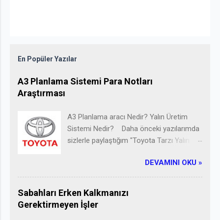
En Popüler Yazılar
A3 Planlama Sistemi Para Notları
Araştırması
A3 Planlama aracı Nedir? Yalın Üretim
Sistemi Nedir? Daha önceki yazılarımda
sizlerle paylaştığım "Toyota Tarzı Yalın
Liderlik ilkeleri"ni uygulamada en temel
DEVAMINI OKU »
araç A3 Planlama 'dır. Yalın üretim
sisteminin kurulum aşaması ve
uygulanması esnasında
Sabahları Erken Kalkmanızı
karşılaşabileceğimiz pek çok problemi
Gerektirmeyen İşler
çözüme kavuştururken kullanabileceğimiz