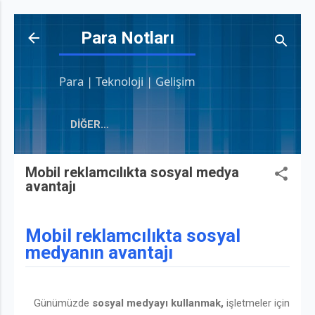
Ana içeriğe atla
Para Notları
Para | Teknoloji | Gelişim
DIĞER…
Mobil reklamcılıkta sosyal medya
avantajı
Mobil reklamcılıkta sosyal
medyanın avantajı
Günümüzde
sosyal medyayı kullanmak,
işletmeler için