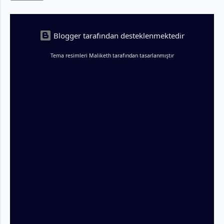
doğrudan aşağı çekti. Risk iştahındaki bu
toparlanma emareleri, Avrupa bors...
Blogger tarafından desteklenmektedir
Tema resimleri
Maliketh
tarafından tasarlanmıştır