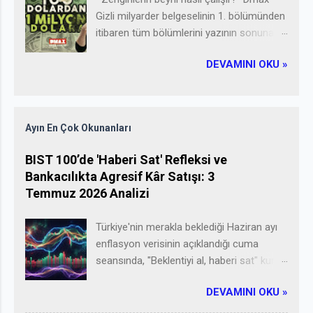
Yani uzun vadeli yatırımlar yapmak.
Gizli milyarder belgeselinin 1. bölümünden
Yapacağınız uzun vadeli yatırımlarla belki
itibaren tüm bölümlerini yazının sonuna
5 ya da 10 yıl içinde siz de Osman gibi yan
ekledim, izleyebilirsiniz" Gizli Milyarder
gelip yatarak pasif gelirlerinizin tadını
DEVAMINI OKU »
programının ilk sezon yarışmacısı
çıkarabilirsiniz :) Öyleyse ilk soruyu
Amerikalı Dolar Milyarderi Glenn Stearns.
soralım: Pasif Gelir Kaynakları Nelerdir?
Dmax'te yayınlanan belgeselde hem
Bu Para Notları makalesinde cevabını
zenign olmanın sırlarını anlatıyor hem de
bulacağımız konular: *Pasif gelir nedir?
Ayın En Çok Okunanları
uygulamalı olarak izleyicilerle paylaşıyor.
*Pasif gelir elde etme yolları nelerdir?
Nasıl zengin olunur? Zenginliğin altın
BIST 100’de 'Haberi Sat' Refleksi ve
*Bonus: Uzak durmanız gereken pasif
sırrı nedir? Bugün Youtube'da gezinirken
Bankacılıkta Agresif Kâr Satışı: 3
gelir yöntemleri
denk geldiğim bir videoda bu sorulara
Temmuz 2026 Analizi
cevap aranıyor. Programın adı: Gizli
Milyarder(Undercover Billionarie). Dmax'te
Türkiye'nin merakla beklediği Haziran ayı
yayınlanan reality show tarzı bir bir
enflasyon verisinin açıklandığı cuma
belgesel. Bölümleri youtube'da da
seansında, "Beklentiyi al, haberi sat" kuralı
paylaşılıyor. Programın yıldızı Amerikalı
acımasızca işledi ve bankacılık
Dolar milyarderi Glenn Stearns 'ın hedefi
DEVAMINI OKU »
hisselerindeki devasa çıkış Borsa
90 günde 100 Doları 1 milyon dolara
İstanbul'u eksiye çekti. Finansal