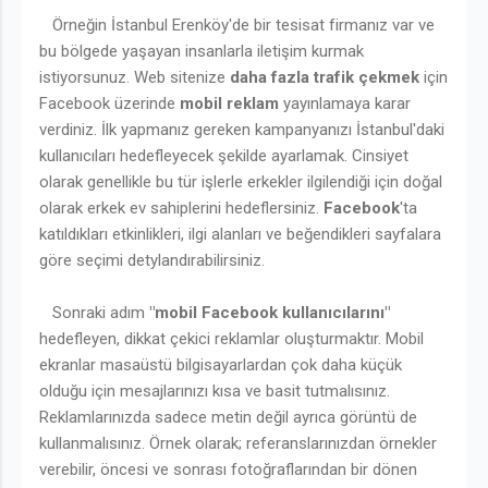
Örneğin İstanbul Erenköy'de bir tesisat firmanız var ve
bu bölgede yaşayan insanlarla iletişim kurmak
istiyorsunuz. Web sitenize
daha fazla trafik çekmek
için
Facebook üzerinde
mobil reklam
yayınlamaya karar
verdiniz. İlk yapmanız gereken kampanyanızı İstanbul'daki
kullanıcıları hedefleyecek şekilde ayarlamak. Cinsiyet
olarak genellikle bu tür işlerle erkekler ilgilendiği için doğal
olarak erkek ev sahiplerini hedeflersiniz.
Facebook
'ta
katıldıkları etkinlikleri, ilgi alanları ve beğendikleri sayfalara
göre seçimi detylandırabilirsiniz.
Sonraki adım
"mobil Facebook kullanıcılarını"
hedefleyen, dikkat çekici reklamlar oluşturmaktır. Mobil
ekranlar masaüstü bilgisayarlardan çok daha küçük
olduğu için mesajlarınızı kısa ve basit tutmalısınız.
Reklamlarınızda sadece metin değil ayrıca görüntü de
kullanmalısınız. Örnek olarak; referanslarınızdan örnekler
verebilir, öncesi ve sonrası fotoğraflarından bir dönen