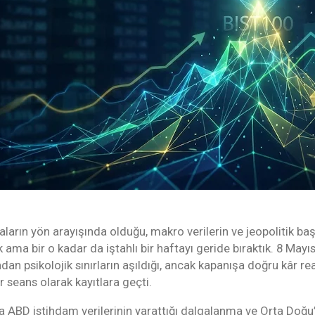
ların yön arayışında olduğu, makro verilerin ve jeopolitik başlı
 ama bir o kadar da iştahlı bir haftayı geride bıraktık. 8 Ma
ndan psikolojik sınırların aşıldığı, ancak kapanışa doğru kâr re
ir seans olarak kayıtlara geçti.
a ABD istihdam verilerinin yarattığı dalgalanma ve Orta Doğu’