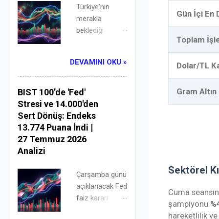
puandan
(seasonality),
Türkiye'nin
moralsiz bir
Gün İçi En
yatırımcı
merakla
kapanış yapan
psikolojisi,
beklediği
Borsa İstanbul,
bilanço
Toplam İş
Haziran ayı
4 Ağustos 2026
dönemleri ve
enflasyon
Salı gününe
DEVAMINI OKU »
küresel fon
Dolar/TL K
verisinin
Orta Doğu'dan
hareketleri
açıklandığı
esen
nedeniyle
cuma
Gram Altın
BIST 100’de 'Fed'
"diplomatik
sıklıkla takip
seansında,
Stresi ve 14.000'den
bahar"
edilen bir analiz
"Beklentiyi al,
Sert Dönüş: Endeks
rüzgârıyla
yöntemidir.
haberi sat"
13.774 Puana İndi |
uyandı.
Borsa İstanbul
kuralı
27 Temmuz 2026
Haftalardır
(BİST 100)
acımasızca
Analizi
küresel enerji
endeksinin son
işledi ve
piyasalarını ve
5 yıllık (2021-
Sektörel Kı
bankacılık
Çarşamba günü
enflasyon
2025/2026
hisselerindeki
açıklanacak Fed
beklentilerini
başı)
Cuma seansını
devasa çıkış
faiz kararı
felç eden ABD-
periyodunu
şampiyonu
%4
Borsa
öncesinde
İran geriliminde,
incelediğimizde,
hareketlilik v
İstanbul'u