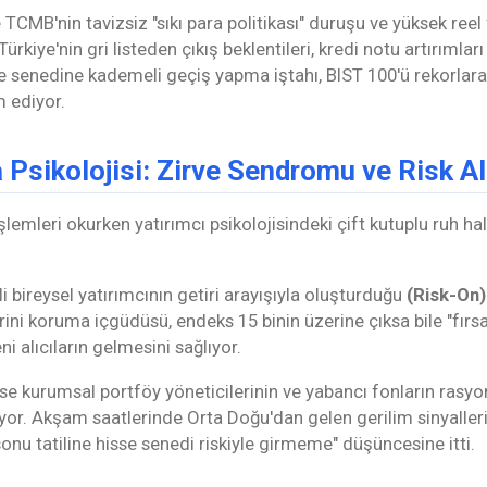
e TCMB'nin tavizsiz "sıkı para politikası" duruşu ve yüksek ree
rkiye'nin gri listeden çıkış beklentileri, kredi notu artırımlar
e senedine kademeli geçiş yapma iştahı, BIST 100'ü rekorlara
 ediyor.
 Psikolojisi: Zirve Sendromu ve Risk Al
emleri okurken yatırımcı psikolojisindeki çift kutuplu ruh hali
li bireysel yatırımcının getiri arayışıyla oluşturduğu
(Risk-On)
erini koruma içgüdüsü, endeks 15 binin üzerine çıksa bile "fı
ni alıcıların gelmesini sağlıyor.
ise kurumsal portföy yöneticilerinin ve yabancı fonların rasy
yor. Akşam saatlerinde Orta Doğu'dan gelen gerilim sinyalleri,
onu tatiline hisse senedi riskiyle girmeme" düşüncesine itti.