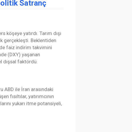
litik Satranç
ers köşeye yatırdı. Tarım dışı
k gerçekleşti. Beklentiden
e faiz indirim takvimini
sinde (DXY) yaşanan
l dışsal faktördü.
ru ABD ile İran arasındaki
n fısıltılar, yatırımcının
larını yukarı itme potansiyeli,