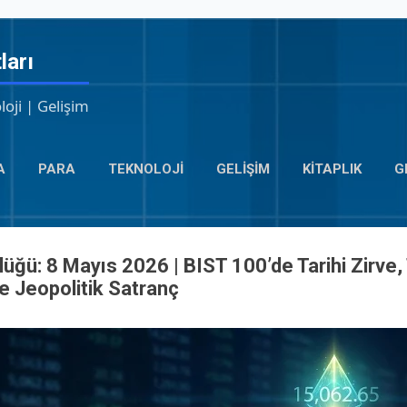
Ana içeriğe atla
ları
loji | Gelişim
A
PARA
TEKNOLOJI
GELIŞIM
KITAPLIK
G
üğü: 8 Mayıs 2026 | BIST 100’de Tarihi Zirve, 
e Jeopolitik Satranç