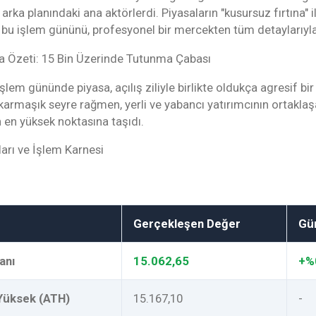
 arka planındaki ana aktörlerdi. Piyasaların "kusursuz fırtına" 
 bu işlem gününü, profesyonel bir mercekten tüm detaylarıyl
sa Özeti: 15 Bin Üzerinde Tutunma Çabası
şlem gününde piyasa, açılış ziliyle birlikte oldukça agresif bir 
karmaşık seyre rağmen, yerli ve yabancı yatırımcının ortaklaşa 
n en yüksek noktasına taşıdı.
rı ve İşlem Karnesi
Gerçekleşen Değer
Gü
anı
15.062,65
+%
 Yüksek (ATH)
15.167,10
-