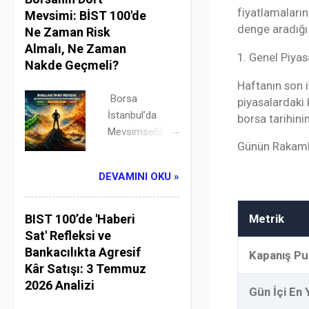
çekerken Borsa
fiyatlamaların
Mevsimi: BİST 100'de
İstanbul'da
denge aradığı
Ne Zaman Risk
tarihi bir ralli
Almalı, Ne Zaman
1. Genel Piya
başlattı.
Nakde Geçmeli?
Finansal
Haftanın son i
piyasaların
Borsa
piyasalardaki 
makroekonomi
İstanbul’da
borsa tarihini
k düğümleri
Mevsimsellik
bazen tek bir
Günün Rakamla
Analizi: BİST
jeopolitik
100'ün Son 5
DEVAMINI OKU »
açıklamayla
Yıllık
çözülüverir.
Getiri/Zarar
Dün, temmuz
Haritası ve Risk
Metrik
BIST 100’de 'Haberi
ayı enflasyon
Profili Değerli
Sat' Refleksi ve
verisinin (yıllık
yatırımcı,
Bankacılıkta Agresif
Kapanış Pu
%31,75)
finansal
Kâr Satışı: 3 Temmuz
pozitifliğine
piyasalarda
2026 Analizi
Gün İçi En
rağmen 13.410
"mevsimsellik"