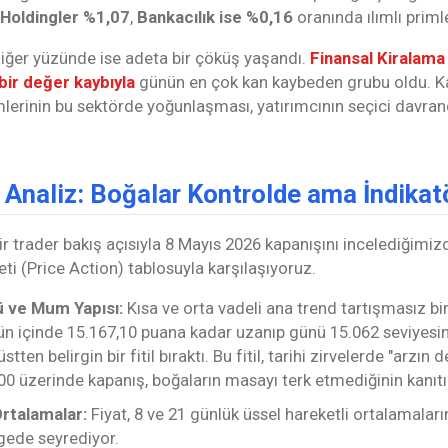
Holdingler %1,07
,
Bankacılık ise %0,16
oranında ılımlı priml
ğer yüzünde ise adeta bir çöküş yaşandı.
Finansal Kiralama
 bir değer kaybıyla
günün en çok kan kaybeden grubu oldu. Kâr
erinin bu sektörde yoğunlaşması, yatırımcının seçici davrandı
k Analiz: Boğalar Kontrolde ama İndikat
r trader bakış açısıyla 8 Mayıs 2026 kapanışını incelediğimizd
keti (Price Action) tablosuyla karşılaşıyoruz.
 ve Mum Yapısı:
Kısa ve orta vadeli ana trend tartışmasız bir
ün içinde 15.167,10 puana kadar uzanıp günü 15.062 seviyes
stten belirgin bir fitil bıraktı. Bu fitil, tarihi zirvelerde "arzın
0 üzerinde kapanış, boğaların masayı terk etmediğinin kanıtı
Ortalamalar:
Fiyat, 8 ve 21 günlük üssel hareketli ortalamalar
gede seyrediyor.