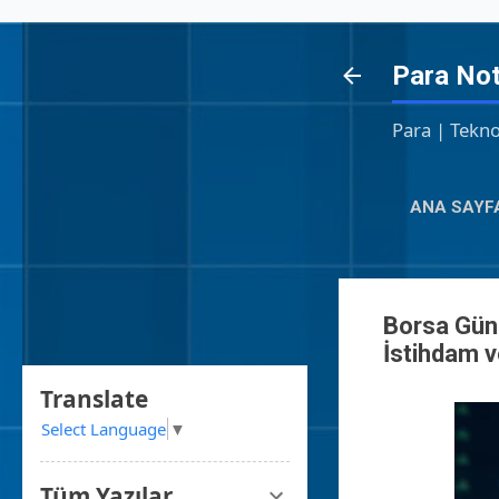
Para Not
Para | Tekno
ANA SAYF
Borsa Günl
İstihdam v
Translate
Select Language
▼
Tüm Yazılar