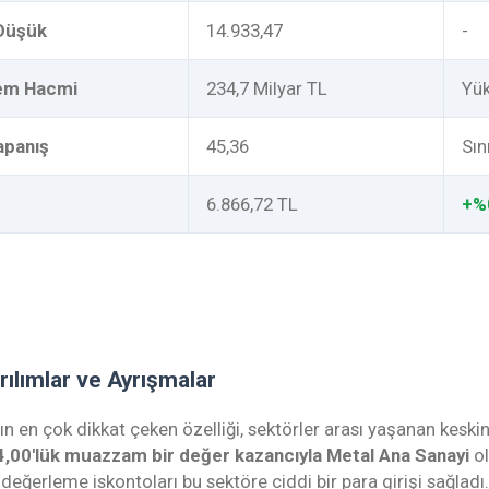
 Düşük
14.933,47
-
lem Hacmi
234,7 Milyar TL
Yük
apanış
45,36
Sın
6.866,72 TL
+%
rılımlar ve Ayrışmalar
n en çok dikkat çeken özelliği, sektörler arası yaşanan kesk
,00'lük muazzam bir değer kazancıyla Metal Ana Sanayi
ol
e değerleme iskontoları bu sektöre ciddi bir para girişi sağladı