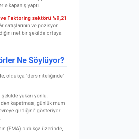
erle kapanış yaptı.
 ve Faktoring sektörü %9,21
 satışlarının ve pozisyon
ğını net bir şekilde ortaya
örler Ne Söylüyor?
e, oldukça "ders niteliğinde"
 şekilde yukarı yönlü.
inden kapatması, günlük mum
 devreye girdiğini" gösteriyor.
.
ının (EMA) oldukça üzerinde,