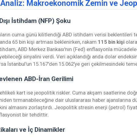
 Analiz: Makroekonomik Zemin ve Jeopo
Dışı İstihdam (NFP) Şoku
ların cuma günü kilitlendiği ABD istihdam verisi beklentileri t
sanda 65 bin kişi artması beklenirken, rakam
115 bin kişi
olara
stihdam, ABD Merkez Bankası'nın (Fed) enflasyonla mücadeled
ebileceği sinyalini verdi. Veri açıklandığı anda dolar endek
sa İstanbul'un 15.167'den 15.062'ye geri çekilmesindeki teme
evlenen ABD-İran Gerilimi
hlikeli kart ise jeopolitik riskler. Cuma akşam saatlerine doğ
iden tırmanabileceğine dair uluslararası haber ajanslarına düşe
ini almasını zorlaştırdı. Jeopolitik stresin enerji (petrol) fiyat
asyonist bir tehdittir.
kaları ve İç Dinamikler