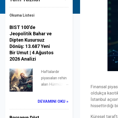
Okuma Listesi
BIST 100’de
Jeopolitik Bahar ve
Dipten Kusursuz
Dönüş: 13.687 Yeni
Bir Umut | 4 Ağustos
2026 Analizi
Haftalardır
piyasaları rehin
alan Hürmüz
Finansal piyasa
Boğazı krizinde
oldukça kaotik
çalan diplomasi
İstanbul açısı
DEVAMINI OKU »
çanları, brent
hissettirdiği b
petrolü sert bir
şekilde aşağı
Küresel taraft
Borsanın Dört