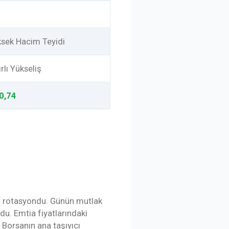
sek Hacim Teyidi
ırlı Yükseliş
0,74
in rotasyondu. Günün mutlak
du. Emtia fiyatlarındaki
. Borsanın ana taşıyıcı