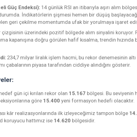
eli Güç Endeksi):
14 günlük RSI an itibarıyla aşırı alım bölges
durumda. İndikatörlerin şişmesi hemen bir düşüş başlayacağ
elen geri çekilme momentumda ufak bir yorulmaya işaret edi
r çizgisinin üzerindeki pozitif bölgede alım sinyalini koruyor.
a kapanışına doğru görülen hafif kısalma, trendin hızında bi
di:
234,7 milyar liralık işlem hacmi, bu rekor denemesinin altı
ımı çabalarının piyasa tarafından ciddiye alındığını gösterir.
yeler:
 hedef gün içi kırılan rekor olan
15.167
bölgesi. Bu seviyenin 
jeksiyonlarına göre
15.400
yeni formasyon hedefi olacaktır.
sı kâr realizasyonlarında ilk izleyeceğimiz tampon bölge
14
nd koruyucu hattımız ise
14.620
bölgesidir.