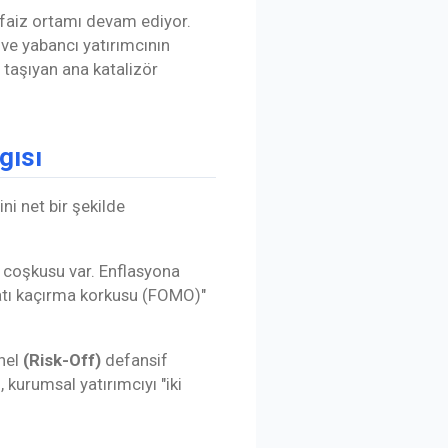
l faiz ortamı devam ediyor.
ı ve yabancı yatırımcının
 taşıyan ana katalizör
gısı
ni net bir şekilde
coşkusu var. Enflasyona
rsatı kaçırma korkusu (FOMO)"
onel
(Risk-Off)
defansif
 kurumsal yatırımcıyı "iki