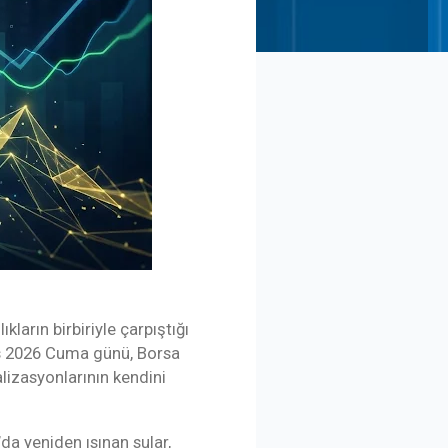
kların birbiriyle çarpıştığı
yıs 2026 Cuma günü, Borsa
alizasyonlarının kendini
da yeniden ısınan sular,