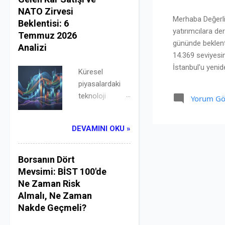
"Beklentiyi al,
NATO Zirvesi
Merhaba Değerli
haberi sat"
Beklentisi: 6
yatırımcılara de
kuralı
Temmuz 2026
gününde beklenti
acımasızca
Analizi
14.369 seviyesin
işledi ve
İstanbul'u yenid
bankacılık
Küresel
dinamiklerini ve
hisselerindeki
piyasalardaki
Çözüm Umudu ve 
devasa çıkış
teknoloji
Yorum Gö
sınır ötesindeki
Borsa
dalgalanmasına
Hafta sonu İran'
İstanbul'u
rağmen, Borsa
DEVAMINI OKU »
eksiye çekti.
İstanbul yeni
Finansal
haftaya
piyasaların en
ulaştırma
Borsanın Dört
eski ve en
hisselerinin
Mevsimi: BİST 100'de
değişmez
muazzam
Ne Zaman Risk
kanunlarından
hacmi ve NATO
Almalı, Ne Zaman
biri "Beklentiyi
Zirvesi
Nakde Geçmeli?
al, gerçeği sat"
beklentileriyle