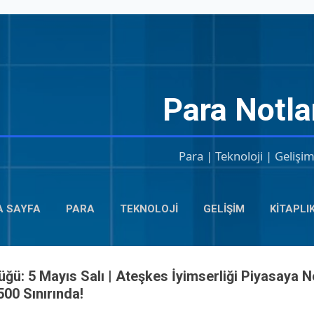
Ana içeriğe atla
Para Notla
Para | Teknoloji | Gelişi
A SAYFA
PARA
TEKNOLOJI
GELIŞIM
KITAPLI
ğü: 5 Mayıs Salı | Ateşkes İyimserliği Piyasaya N
00 Sınırında!