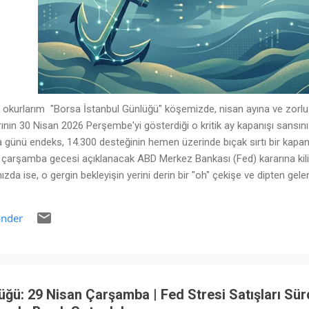
 okurlarım "Borsa İstanbul Günlüğü" köşemizde, nisan ayına ve zorlu 
ının 30 Nisan 2026 Perşembe'yi gösterdiği o kritik ay kapanışı sansını
günü endeks, 14.300 desteğinin hemen üzerinde bıçak sırtı bir kapan
k çarşamba gecesi açıklanacak ABD Merkez Bankası (Fed) kararına kil
mızda ise, o gergin bekleyişin yerini derin bir "oh" çekişe ve dipten gele
elik ertesi günün (1 Mayıs Cuma) resmi tatil olması sebebiyle uzun bi
cının masadan kaçmadığı bu özel seansın temel ve teknik anatomisini 
nder
isleri Dağıldı, 1 Mayıs Öncesi Moral Bulundu Perşembe günü Borsa İst
r şekilde yukarı çeviren iki öne...
ğü: 29 Nisan Çarşamba | Fed Stresi Satışları Sü