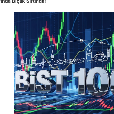
rında Bıçak Sırtında!