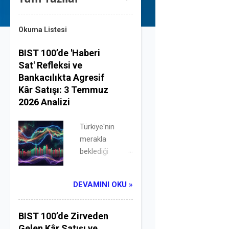
a
y
Okuma Listesi
ı
BIST 100’de 'Haberi
Sat' Refleksi ve
t
Bankacılıkta Agresif
l
Kâr Satışı: 3 Temmuz
2026 Analizi
a
Türkiye'nin
r
merakla
beklediği
Haziran ayı
enflasyon
DEVAMINI OKU »
verisinin
açıklandığı
cuma
BIST 100’de Zirveden
seansında,
Gelen Kâr Satışı ve