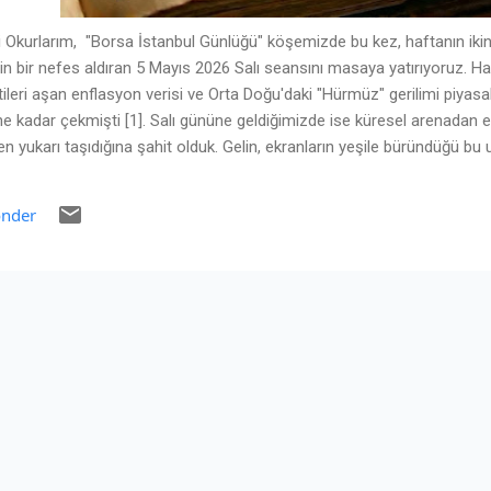
 Okurlarım, "Borsa İstanbul Günlüğü" köşemizde bu kez, haftanın ikin
rin bir nefes aldıran 5 Mayıs 2026 Salı seansını masaya yatırıyoruz. Ha
leri aşan enflasyon verisi ve Orta Doğu'daki "Hürmüz" gerilimi piyasa
e kadar çekmişti [1]. Salı gününe geldiğimizde ise küresel arenadan es
en yukarı taşıdığına şahit olduk. Gelin, ekranların yeşile büründüğü bu
 teknik haritasını herkesin anlayabileceği sade bir dille birlikte okuyal
Düşen Petrol Ateşi Salı günü Borsa İstanbul'u dipten çevirip yuka
nder
 jeopolitik gelişmeler ve makroekonomik beklentilerdi: 1. Hürmüz Boğ
ın ham...