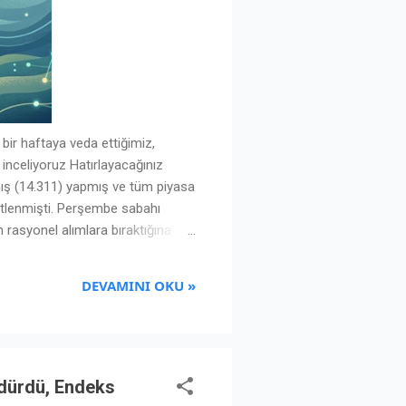
bir haftaya veda ettiğimiz,
 inceliyoruz Hatırlayacağınız
ış (14.311) yapmış ve tüm piyasa
itlenmişti. Perşembe sabahı
n rasyonel alımlara bıraktığına
r hafta sonuna girilmesine
hep birlikte okuyalım. Temel
DEVAMINI OKU »
anbul'u uçurumun kenarından alıp
rdürdü, Endeks