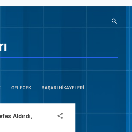
rı
m
K
GELECEK
BAŞARI HIKAYELERI
efes Aldırdı,