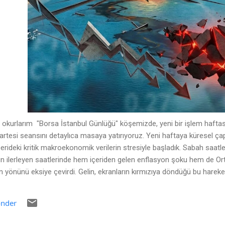
okurlarım "Borsa İstanbul Günlüğü" köşemizde, yeni bir işlem haftasın
tesi seansını detaylıca masaya yatırıyoruz. Yeni haftaya küresel çapt
erideki kritik makroekonomik verilerin stresiyle başladık. Sabah saatle
n ilerleyen saatlerinde hem içeriden gelen enflasyon şoku hem de Or
ın yönünü eksiye çevirdi. Gelin, ekranların kırmızıya döndüğü bu hareke
ı en anlaşılır haliyle birlikte okuyalım. Temel Analiz: Piyasayı Aşağı Ç
a yatırımcıların iştahını kapatan ve satış baskısını tetikleyen iki ana u
nder
entileri Aşan Enflasyon (TÜFE) Haftanın ilk işlem gününde yurt içi pi
ı enflasyon rakamlarıydı...