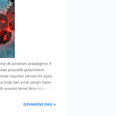
ın ilk perdesini araladığımız 4
aki jeopolitik gelişmelerin
rinde nispeten iyimser bir açılış
ta Doğu'dan sızan gergin haber
tli seansın temel dinamiklerini ve
eken İki Büyük Sınav Pazartesi günü
nsur bulunuyordu: 1. İçerideki
DEVAMINI OKU »
yasaların en önemli gündem