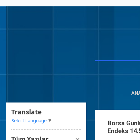
AN
Translate
Select Language
▼
Borsa Günlü
K
Endeks 14.5
Tüm Yazılar