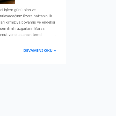
ci işlem günü olan ve
tırlayacağınız üzere haftanın ilk
ları kırmızıya boyamış ve endeksi
en ılımlı rüzgarların Borsa
 umut verici seansın temel
ım. Temel Analiz: Orta Doğu'da
rı süren ana motivasyon, tamamen
DEVAMINI OKU »
azı'nda "Geçici Ateşkes" Havası: